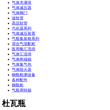
气体充灌排
气体减压器
气体阀门
波纹管
高压软管
汽化器系列
气体减压装置
气瓶集装格系列
混合气混配柜
医用氧汇流排
气体汇流排
气体终端箱
气体集气包
气体阻火器
钢瓶检测设备
各种配件
钢瓶柜
气瓶周转箱
杜瓦瓶